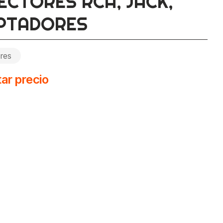
ECTORES RCA, JACK,
PTADORES
res
ar precio