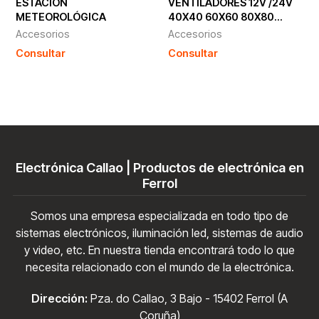
ESTACIÓN
VENTILADORES 12V /24V
METEOROLÓGICA
40X40 60X60 80X80
...220V...
Accesorios
Accesorios
Consultar
Consultar
Electrónica Callao | Productos de electrónica en
Ferrol
Somos una empresa especializada en todo tipo de
sistemas electrónicos, iluminación led, sistemas de audio
y video, etc. En nuestra tienda encontrará todo lo que
necesita relacionado con el mundo de la electrónica.
Dirección:
Pza. do Callao, 3 Bajo - 15402 Ferrol (A
Coruña)